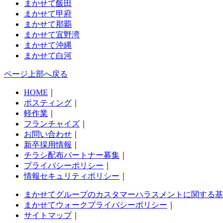
まかせて飯田
まかせて甲府
まかせて那覇
まかせて宜野湾
まかせて沖縄
まかせて白河
ページ上部へ戻る
HOME
｜
ポスティング
｜
軽作業
｜
フランチャイズ
｜
お問い合わせ
｜
新卒採用情報
｜
チラシ配布パートナー募集
｜
プライバシーポリシー
｜
情報セキュリティポリシー
｜
まかせてグループのカスタマーハラスメントに関する基
まかせてウォークプライバシーポリシー
｜
サイトマップ
｜