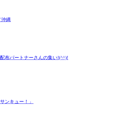
て沖縄
パートナーさんの集い!(^^)!
「サンキュー！」