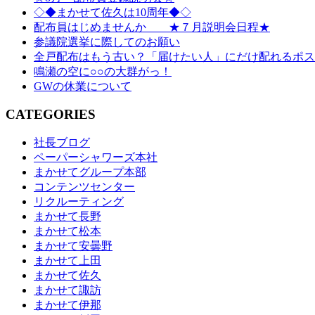
◇◆まかせて佐久は10周年◆◇
配布員はじめませんか ★７月説明会日程★
参議院選挙に際してのお願い
全戸配布はもう古い？「届けたい人」にだけ配れるポス
鳴瀬の空に○○の大群がっ！
GWの休業について
CATEGORIES
社長ブログ
ペーパーシャワーズ本社
まかせてグループ本部
コンテンツセンター
リクルーティング
まかせて長野
まかせて松本
まかせて安曇野
まかせて上田
まかせて佐久
まかせて諏訪
まかせて伊那