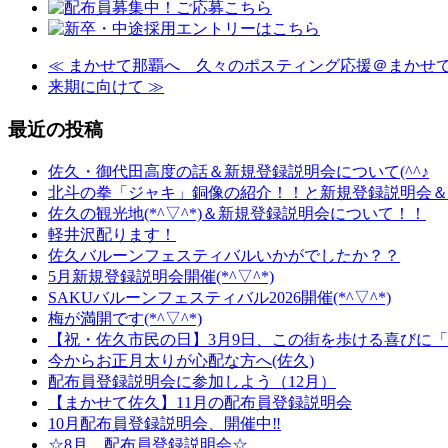
≪
まかせて那覇へ 久々のポスティング応援＠まかせ
来期に向けて
≫
最近の投稿
佐久・御代田高度の話＆新規登録説明会について(^^♪
北斗の拳「ジャキ」銅像の紹介！！と新規登録説明会＆配布
佐久の観光地(*^▽^*)＆新規登録説明会について！！
軽井沢配ります！
佐久バルーンフェスティバルいかがでしたか？？
5月新規登録説明会開催(*^▽^*)
SAKUバルーンフェスティバル2026開催(*^▽^*)
梅が満開です(*^▽^*)
【祝・佐久市民の日】3月9日、この街を歩ける喜びに
今からお正月太りが心配な方へ(佐久)
配布員登録説明会に参加しよう（12月）
【まかせて佐久】11月の配布員登録説明会
10月配布員登録説明会、開催中‼
☆8月 配布員登録説明会☆