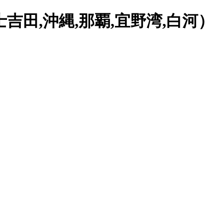
士吉田,沖縄,那覇,宜野湾,白河）