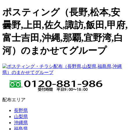
ポスティング（長野,松本,安
曇野,上田,佐久,諏訪,飯田,甲府,
富士吉田,沖縄,那覇,宜野湾,白
河）のまかせてグループ
配布エリア
長野県
山梨県
沖縄県
福島県