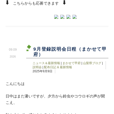
⬇️
⬇️
こちらからも応募できます
9月登録説明会日程（まかせて甲
09.09
府）
2026
ニュース＆最新情報
|
まかせて甲府
|
山梨県ブログ
|
説明会
|
配布日記 & 最新情報
2025年9月9日
こんにちは
日中はまだ暑いですが、夕方から鈴虫やコウロギの声が聞
こえ、