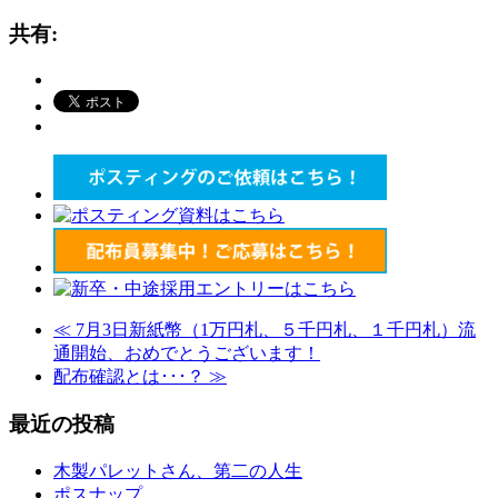
共有:
≪
7月3日新紙幣（1万円札、５千円札、１千円札）流
通開始、おめでとうございます！
配布確認とは･･･？
≫
最近の投稿
木製パレットさん、第二の人生
ポスナップ