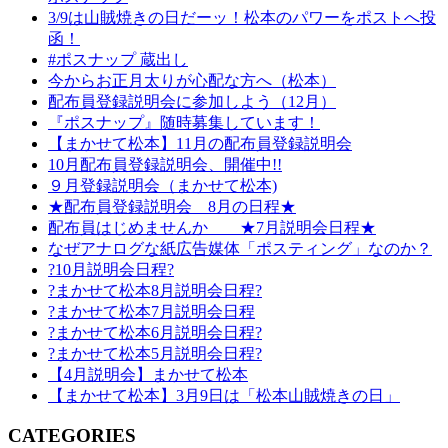
3/9は山賊焼きの日だーッ！松本のパワーをポストへ投
函！
#ポスナップ 蔵出し
今からお正月太りが心配な方へ（松本）
配布員登録説明会に参加しよう（12月）
『ポスナップ』随時募集しています！
【まかせて松本】11月の配布員登録説明会
10月配布員登録説明会、開催中!!
９月登録説明会（まかせて松本)
★配布員登録説明会 8月の日程★
配布員はじめませんか ★7月説明会日程★
なぜアナログな紙広告媒体「ポスティング」なのか？
?10月説明会日程?
?まかせて松本8月説明会日程?
?まかせて松本7月説明会日程
?まかせて松本6月説明会日程?
?まかせて松本5月説明会日程?
【4月説明会】まかせて松本
【まかせて松本】3月9日は「松本山賊焼きの日」
CATEGORIES