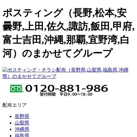
ポスティング（長野,松本,安
曇野,上田,佐久,諏訪,飯田,甲府,
富士吉田,沖縄,那覇,宜野湾,白
河）のまかせてグループ
配布エリア
長野県
山梨県
沖縄県
福島県