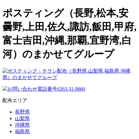
ポスティング（長野,松本,安
曇野,上田,佐久,諏訪,飯田,甲府,
富士吉田,沖縄,那覇,宜野湾,白
河）のまかせてグループ
配布エリア
長野県
山梨県
沖縄県
福島県