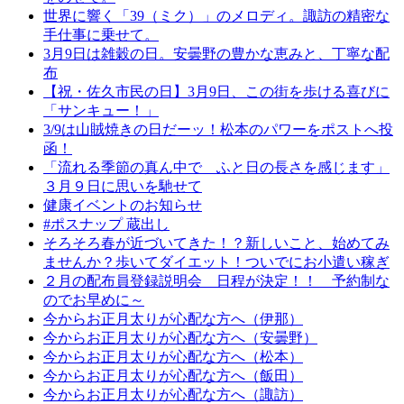
世界に響く「39（ミク）」のメロディ。諏訪の精密な
手仕事に乗せて。
3月9日は雑穀の日。安曇野の豊かな恵みと、丁寧な配
布
【祝・佐久市民の日】3月9日、この街を歩ける喜びに
「サンキュー！」
3/9は山賊焼きの日だーッ！松本のパワーをポストへ投
函！
「流れる季節の真ん中で ふと日の長さを感じます」
３月９日に思いを馳せて
健康イベントのお知らせ
#ポスナップ 蔵出し
そろそろ春が近づいてきた！？新しいこと、始めてみ
ませんか？歩いてダイエット！ついでにお小遣い稼ぎ
２月の配布員登録説明会 日程が決定！！ 予約制な
のでお早めに～
今からお正月太りが心配な方へ（伊那）
今からお正月太りが心配な方へ（安曇野）
今からお正月太りが心配な方へ（松本）
今からお正月太りが心配な方へ（飯田）
今からお正月太りが心配な方へ（諏訪）