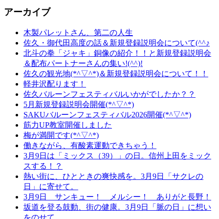
アーカイブ
木製パレットさん、第二の人生
佐久・御代田高度の話＆新規登録説明会について(^^♪
北斗の拳「ジャキ」銅像の紹介！！と新規登録説明会
＆配布パートナーさんの集い!(^^)!
佐久の観光地(*^▽^*)＆新規登録説明会について！！
軽井沢配ります！
佐久バルーンフェスティバルいかがでしたか？？
5月新規登録説明会開催(*^▽^*)
SAKUバルーンフェスティバル2026開催(*^▽^*)
筋力UP教室開催しました
梅が満開です(*^▽^*)
働きながら、有酸素運動できちゃう！
3月9日は「ミックス（39）」の日。信州上田をミック
スする！？
熱い街に、ひとときの爽快感を。3月9日「サクレの
日」に寄せて。
3月9日 サンキュー！ メルシー！ ありがと長野！
坂道を登る鼓動、街の健康。3月9日「脈の日」に想い
をのせて。