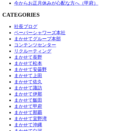
今からお正月休みが心配な方へ（甲府）
CATEGORIES
社長ブログ
ペーパーシャワーズ本社
まかせてグループ本部
コンテンツセンター
リクルーティング
まかせて長野
まかせて松本
まかせて安曇野
まかせて上田
まかせて佐久
まかせて諏訪
まかせて伊那
まかせて飯田
まかせて甲府
まかせて那覇
まかせて宜野湾
まかせて沖縄
まかせて白河