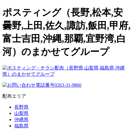
ポスティング（長野,松本,安
曇野,上田,佐久,諏訪,飯田,甲府,
富士吉田,沖縄,那覇,宜野湾,白
河）のまかせてグループ
配布エリア
長野県
山梨県
沖縄県
福島県