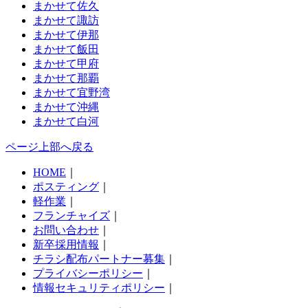
まかせて佐久
まかせて諏訪
まかせて伊那
まかせて飯田
まかせて甲府
まかせて那覇
まかせて宜野湾
まかせて沖縄
まかせて白河
ページ上部へ戻る
HOME
｜
ポスティング
｜
軽作業
｜
フランチャイズ
｜
お問い合わせ
｜
新卒採用情報
｜
チラシ配布パートナー募集
｜
プライバシーポリシー
｜
情報セキュリティポリシー
｜