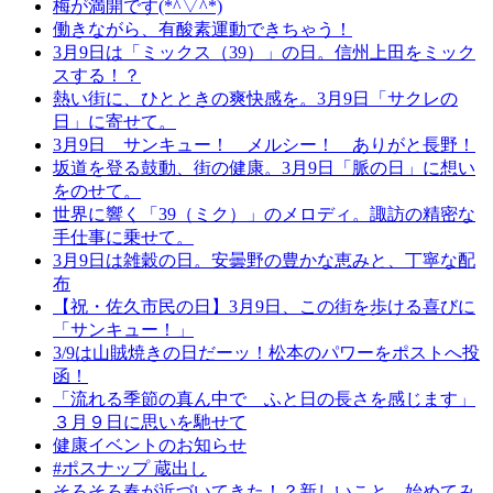
梅が満開です(*^▽^*)
働きながら、有酸素運動できちゃう！
3月9日は「ミックス（39）」の日。信州上田をミック
スする！？
熱い街に、ひとときの爽快感を。3月9日「サクレの
日」に寄せて。
3月9日 サンキュー！ メルシー！ ありがと長野！
坂道を登る鼓動、街の健康。3月9日「脈の日」に想い
をのせて。
世界に響く「39（ミク）」のメロディ。諏訪の精密な
手仕事に乗せて。
3月9日は雑穀の日。安曇野の豊かな恵みと、丁寧な配
布
【祝・佐久市民の日】3月9日、この街を歩ける喜びに
「サンキュー！」
3/9は山賊焼きの日だーッ！松本のパワーをポストへ投
函！
「流れる季節の真ん中で ふと日の長さを感じます」
３月９日に思いを馳せて
健康イベントのお知らせ
#ポスナップ 蔵出し
そろそろ春が近づいてきた！？新しいこと、始めてみ