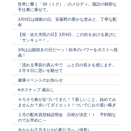
世界に響く「39（ミク）」のメロディ。諏訪の精密な
手仕事に乗せて。
3月9日は雑穀の日。安曇野の豊かな恵みと、丁寧な配
布
【祝・佐久市民の日】3月9日、この街を歩ける喜びに
「サンキュー！」
3/9は山賊焼きの日だーッ！松本のパワーをポストへ投
函！
「流れる季節の真ん中で ふと日の長さを感じます」
３月９日に思いを馳せて
健康イベントのお知らせ
#ポスナップ 蔵出し
そろそろ春が近づいてきた！？新しいこと、始めてみ
ませんか？歩いてダイエット！ついでにお小遣い稼ぎ
２月の配布員登録説明会 日程が決定！！ 予約制な
のでお早めに～
今からお正月太りが心配な方へ（伊那）