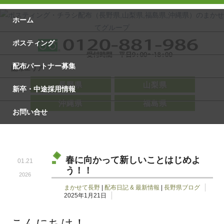
ホーム
ポスティング
配布パートナー募集
配布エリア
長野県
山梨県
新卒・中途採用情報
沖縄県
福島県
お問い合せ
春に向かって新しいことはじめよ
01.21
う！！
2026
まかせて長野
|
配布日記 & 最新情報
|
長野県ブログ
2025年1月21日
こんにちは！