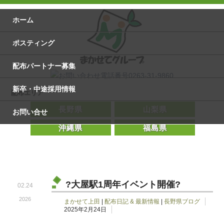
ホーム
ポスティング
配布パートナー募集
新卒・中途採用情報
配布エリア
長野県
山梨県
お問い合せ
沖縄県
福島県
?大屋駅1周年イベント開催?
02.24
2026
まかせて上田
|
配布日記 & 最新情報
|
長野県ブログ
2025年2月24日