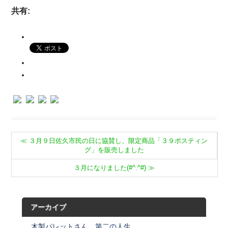
共有:
≪
３月９日佐久市民の日に協賛し、限定商品「３９ポスティン
グ」を販売しました
３月になりました(#^.^#)
≫
アーカイブ
木製パレットさん、第二の人生