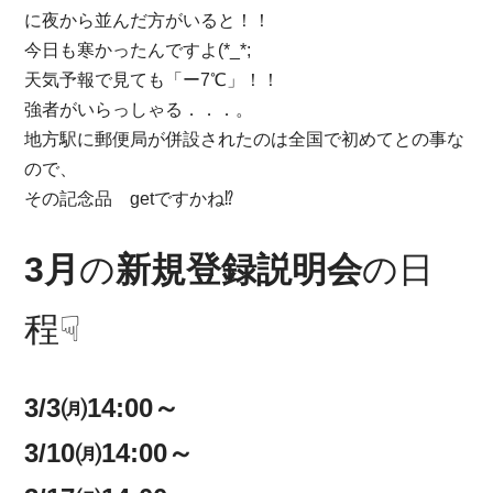
に夜から並んだ方がいると！！
今日も寒かったんですよ(*_*;
天気予報で見ても「ー7℃」！！
強者がいらっしゃる．．．。
地方駅に郵便局が併設されたのは全国で初めてとの事な
ので、
その記念品 getですかね⁉
3月
の
新規登録説明会
の日
程☟
3/3㈪14:00～
3/10㈪14:00～