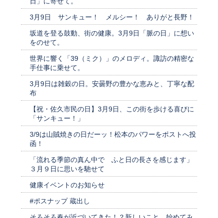
日」に寄せて。
3月9日 サンキュー！ メルシー！ ありがと長野！
坂道を登る鼓動、街の健康。3月9日「脈の日」に想い
をのせて。
世界に響く「39（ミク）」のメロディ。諏訪の精密な
手仕事に乗せて。
3月9日は雑穀の日。安曇野の豊かな恵みと、丁寧な配
布
【祝・佐久市民の日】3月9日、この街を歩ける喜びに
「サンキュー！」
3/9は山賊焼きの日だーッ！松本のパワーをポストへ投
函！
「流れる季節の真ん中で ふと日の長さを感じます」
３月９日に思いを馳せて
健康イベントのお知らせ
#ポスナップ 蔵出し
そろそろ春が近づいてきた！？新しいこと、始めてみ