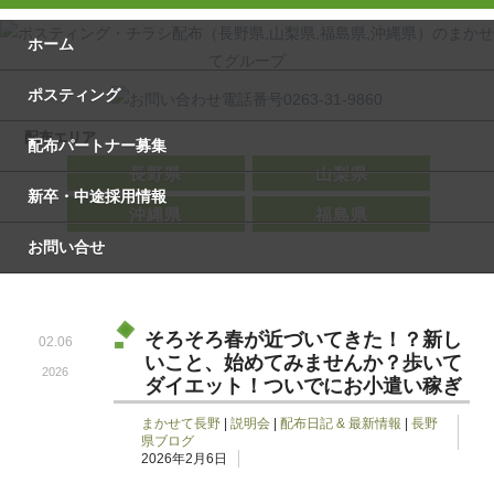
ホーム
ポスティング
配布エリア
配布パートナー募集
長野県
山梨県
新卒・中途採用情報
沖縄県
福島県
お問い合せ
そろそろ春が近づいてきた！？新し
02.06
いこと、始めてみませんか？歩いて
2026
ダイエット！ついでにお小遣い稼ぎ
まかせて長野
|
説明会
|
配布日記 & 最新情報
|
長野
県ブログ
2026年2月6日