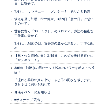
日」に寄せて。
3月9日 サンキュー！ メルシー！ ありがと長野！
坂道を登る鼓動、街の健康。3月9日「脈の日」に想い
をのせて。
世界に響く「39（ミク）」のメロディ。諏訪の精密な
手仕事に乗せて。
3月9日は雑穀の日。安曇野の豊かな恵みと、丁寧な配
布
【祝・佐久市民の日】3月9日、この街を歩ける喜びに
「サンキュー！」
3/9は山賊焼きの日だーッ！松本のパワーをポストへ投
函！
「流れる季節の真ん中で ふと日の長さを感じます」
３月９日に思いを馳せて
健康イベントのお知らせ
#ポスナップ 蔵出し