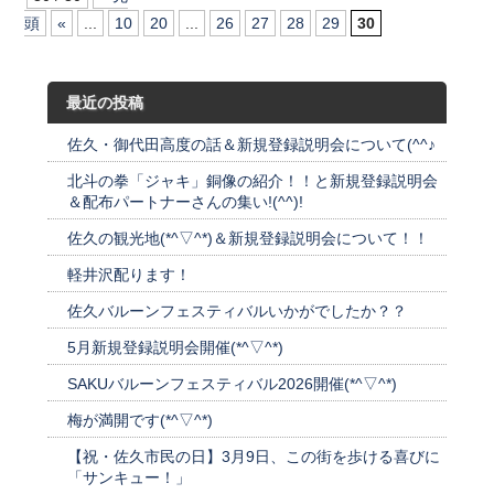
頭
«
...
10
20
...
26
27
28
29
30
最近の投稿
佐久・御代田高度の話＆新規登録説明会について(^^♪
北斗の拳「ジャキ」銅像の紹介！！と新規登録説明会
＆配布パートナーさんの集い!(^^)!
佐久の観光地(*^▽^*)＆新規登録説明会について！！
軽井沢配ります！
佐久バルーンフェスティバルいかがでしたか？？
5月新規登録説明会開催(*^▽^*)
SAKUバルーンフェスティバル2026開催(*^▽^*)
梅が満開です(*^▽^*)
【祝・佐久市民の日】3月9日、この街を歩ける喜びに
「サンキュー！」