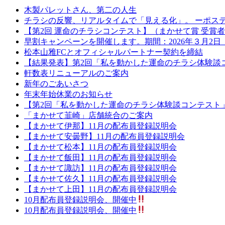
木製パレットさん、第二の人生
チラシの反響、リアルタイムで「見える化」。 ーポス
【第2回 運命のチラシコンテスト】（まかせて賞 受賞
早割キャンペーンを開催します。期間：2026年３月2日
松本山雅FCとオフィシャルパートナー契約を締結
【結果発表】第2回「私を動かした運命のチラシ体験談
軒数表リニューアルのご案内
新年のごあいさつ
年末年始休業のお知らせ
【第2回「私を動かした運命のチラシ体験談コンテスト」
「まかせて韮崎」店舗統合のご案内
【まかせて伊那】11月の配布員登録説明会
【まかせて安曇野】11月の配布員登録説明会
【まかせて松本】11月の配布員登録説明会
【まかせて飯田】11月の配布員登録説明会
【まかせて諏訪】11月の配布員登録説明会
【まかせて佐久】11月の配布員登録説明会
【まかせて上田】11月の配布員登録説明会
10月配布員登録説明会、開催中
10月配布員登録説明会、開催中