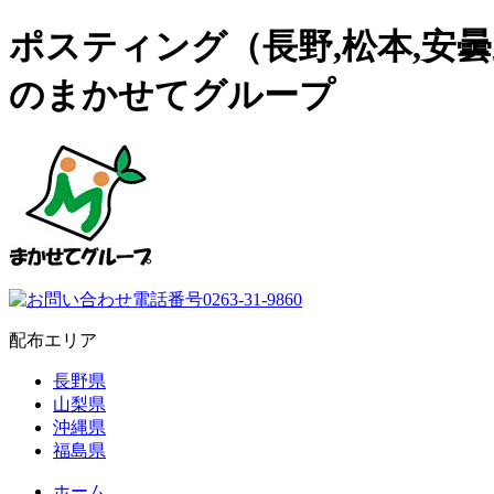
ポスティング（長野,松本,安曇野
のまかせてグループ
配布エリア
長野県
山梨県
沖縄県
福島県
ホーム