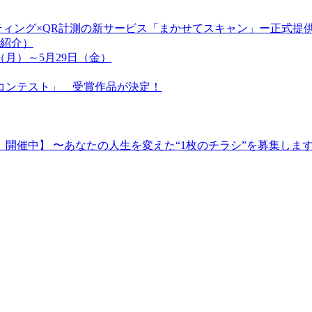
ティング×QR計測の新サービス「まかせてスキャン」ー正式提
者紹介）
（月）～5月29日（金）
コンテスト」 受賞作品が決定！
開催中】 〜あなたの人生を変えた“1枚のチラシ”を募集しま