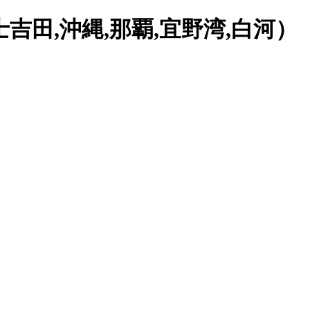
士吉田,沖縄,那覇,宜野湾,白河）