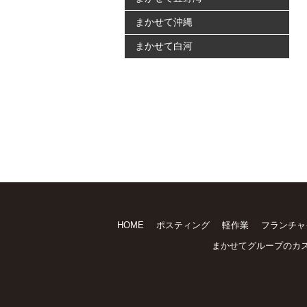
まかせて沖縄
まかせて白河
｜
｜
｜
HOME
ポスティング
軽作業
フランチャ
まかせてグループのカ