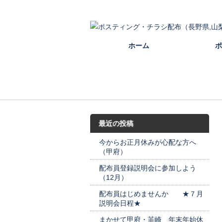
ポスティング（長野,松本,安曇野,上田,佐久,諏訪,
ホーム
ポ
最近の投稿
今からお正月休みが心配な方へ
（甲府）
配布員登録説明会に参加しよう
（12月）
配布員はじめませんか ★７月
説明会日程★
まかせて甲府・韮崎 年末年始休