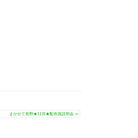
まかせて長野★11月★配布員説明会
≫