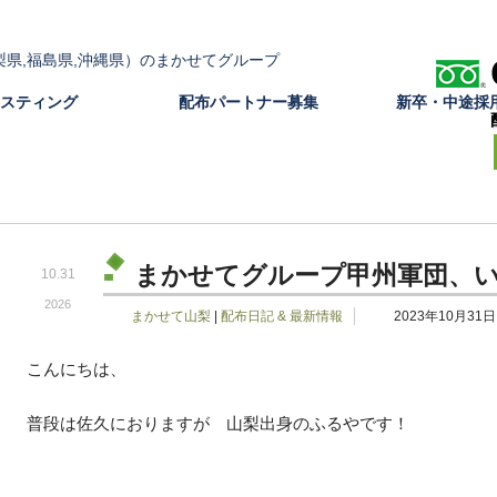
飯田,甲府,富士吉田,沖縄,那覇,宜野湾,白河）のまかせてグループ
スティング
配布パートナー募集
新卒・中途採
まかせてグループ甲州軍団、
10.31
2026
まかせて山梨
|
配布日記 & 最新情報
2023年10月31日
こんにちは、
普段は佐久におりますが 山梨出身のふるやです！