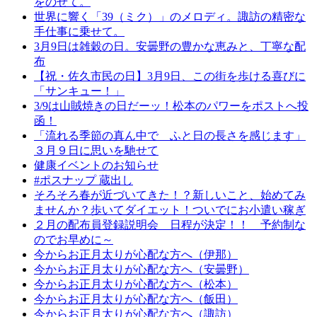
をのせて。
世界に響く「39（ミク）」のメロディ。諏訪の精密な
手仕事に乗せて。
3月9日は雑穀の日。安曇野の豊かな恵みと、丁寧な配
布
【祝・佐久市民の日】3月9日、この街を歩ける喜びに
「サンキュー！」
3/9は山賊焼きの日だーッ！松本のパワーをポストへ投
函！
「流れる季節の真ん中で ふと日の長さを感じます」
３月９日に思いを馳せて
健康イベントのお知らせ
#ポスナップ 蔵出し
そろそろ春が近づいてきた！？新しいこと、始めてみ
ませんか？歩いてダイエット！ついでにお小遣い稼ぎ
２月の配布員登録説明会 日程が決定！！ 予約制な
のでお早めに～
今からお正月太りが心配な方へ（伊那）
今からお正月太りが心配な方へ（安曇野）
今からお正月太りが心配な方へ（松本）
今からお正月太りが心配な方へ（飯田）
今からお正月太りが心配な方へ（諏訪）