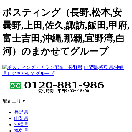
ポスティング（長野,松本,安
曇野,上田,佐久,諏訪,飯田,甲府,
富士吉田,沖縄,那覇,宜野湾,白
河）のまかせてグループ
配布エリア
長野県
山梨県
沖縄県
福島県