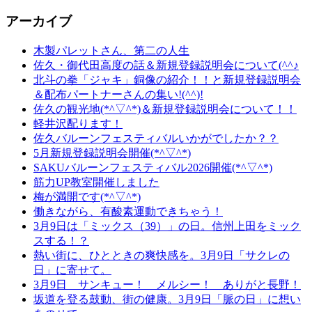
アーカイブ
木製パレットさん、第二の人生
佐久・御代田高度の話＆新規登録説明会について(^^♪
北斗の拳「ジャキ」銅像の紹介！！と新規登録説明会
＆配布パートナーさんの集い!(^^)!
佐久の観光地(*^▽^*)＆新規登録説明会について！！
軽井沢配ります！
佐久バルーンフェスティバルいかがでしたか？？
5月新規登録説明会開催(*^▽^*)
SAKUバルーンフェスティバル2026開催(*^▽^*)
筋力UP教室開催しました
梅が満開です(*^▽^*)
働きながら、有酸素運動できちゃう！
3月9日は「ミックス（39）」の日。信州上田をミック
スする！？
熱い街に、ひとときの爽快感を。3月9日「サクレの
日」に寄せて。
3月9日 サンキュー！ メルシー！ ありがと長野！
坂道を登る鼓動、街の健康。3月9日「脈の日」に想い