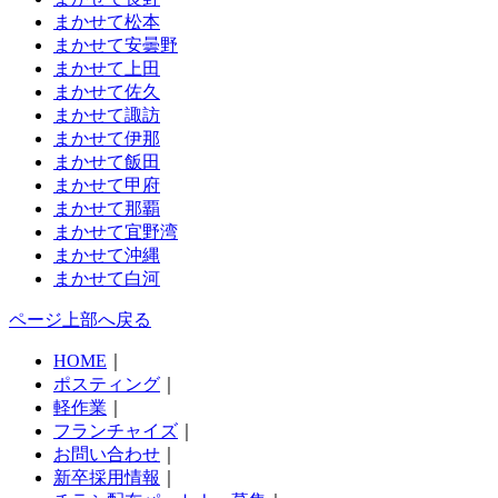
まかせて松本
まかせて安曇野
まかせて上田
まかせて佐久
まかせて諏訪
まかせて伊那
まかせて飯田
まかせて甲府
まかせて那覇
まかせて宜野湾
まかせて沖縄
まかせて白河
ページ上部へ戻る
HOME
｜
ポスティング
｜
軽作業
｜
フランチャイズ
｜
お問い合わせ
｜
新卒採用情報
｜