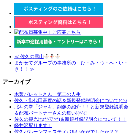
≪
佐久の雪山
まかせてグループの事務所の ひ・み・つ・へ・い・
き！！
≫
アーカイブ
木製パレットさん、第二の人生
佐久・御代田高度の話＆新規登録説明会について(^^♪
北斗の拳「ジャキ」銅像の紹介！！と新規登録説明会
＆配布パートナーさんの集い!(^^)!
佐久の観光地(*^▽^*)＆新規登録説明会について！！
軽井沢配ります！
佐久バルーンフェスティバルいかがでしたか？？