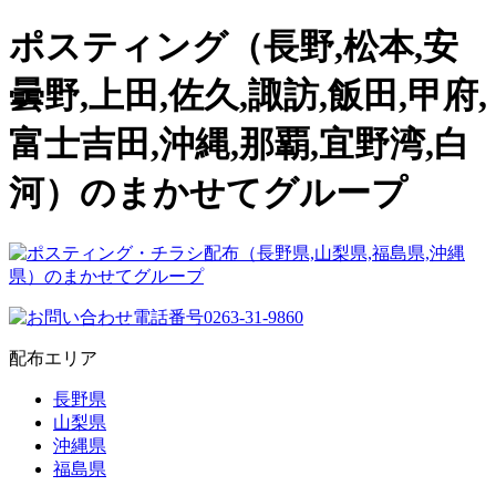
ポスティング（長野,松本,安
曇野,上田,佐久,諏訪,飯田,甲府,
富士吉田,沖縄,那覇,宜野湾,白
河）のまかせてグループ
配布エリア
長野県
山梨県
沖縄県
福島県