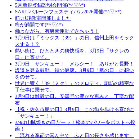
5月新規登録説明会開催(*^▽^*)
SAKUバルーンフェスティバル2026開催(*^▽^*)
筋力UP教室開催しました
梅が満開です(*^▽^*)
働きながら、有酸素運動できちゃう！
3月9日は「ミックス（39）」の日。信州上田をミック
スする！？
熱い街に、ひとときの爽快感を。3月9日「サクレの
日」に寄せて。
3月9日 サンキュー！ メルシー！ ありがと長野！
坂道を登る鼓動、街の健康。3月9日「脈の日」に想い
をのせて。
世界に響く「39（ミク）」のメロディ。諏訪の精密な
手仕事に乗せて。
3月9日は雑穀の日。安曇野の豊かな恵みと、丁寧な配
布
【祝・佐久市民の日】3月9日、この街を歩ける喜びに
「サンキュー！」
3/9は山賊焼きの日だーッ！松本のパワーをポストへ投
函！
「流れる季節の真ん中で ふと日の長さを感じます」