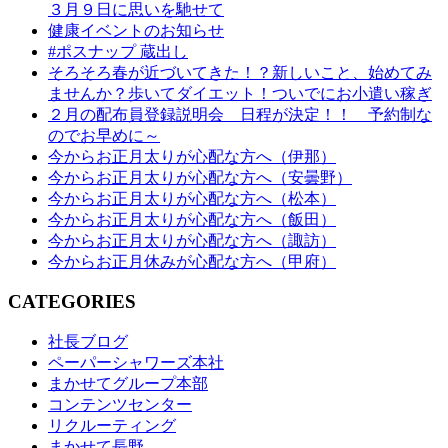
３月９日に思いを馳せて
健康イベントのお知らせ
#ポスナップ 蔵出し
そろそろ春が近づいてきた！？新しいこと、始めてみ
ませんか？歩いてダイエット！ついでにお小遣い稼ぎ
２月の配布員登録説明会 日程が決定！！ 予約制な
のでお早めに～
今からお正月太りが心配な方へ（伊那）
今からお正月太りが心配な方へ（安曇野）
今からお正月太りが心配な方へ（松本）
今からお正月太りが心配な方へ（飯田）
今からお正月太りが心配な方へ（諏訪）
今からお正月休みが心配な方へ（甲府）
CATEGORIES
社長ブログ
ペーパーシャワーズ本社
まかせてグループ本部
コンテンツセンター
リクルーティング
まかせて長野