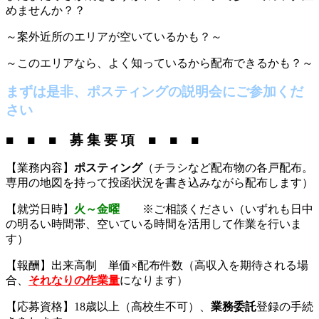
めませんか？？
～案外近所のエリアが空いているかも？～
～このエリアなら、よく知っているから配布できるかも？～
まずは是非、ポスティングの説明会にご参加くだ
さい
■ ■ ■ 募 集 要 項 ■ ■ ■
【業務内容】
ポスティング
（チラシなど配布物の各戸配布。
専用の地図を持って投函状況を書き込みながら配布します）
【就労日時】
火～金曜
※ご相談ください（いずれも日中
の明るい時間帯、空いている時間を活用して作業を行いま
す）
【報酬】出来高制 単価×配布件数（高収入を期待される場
合、
それなりの作業量
になります）
【応募資格】18歳以上（高校生不可）、
業務委託
登録の手続