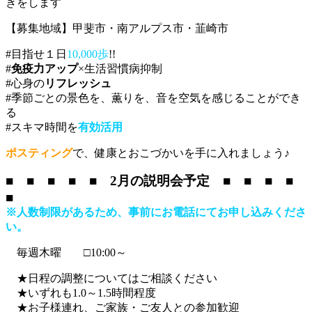
きをします
【募集地域】甲斐市・南アルプス市・韮崎市
#目指せ１日
10,000歩
!!
#
免疫力アップ
×生活習慣病抑制
#心身の
リフレッシュ
#季節ごとの景色を、薫りを、音を空気を感じることができ
る
#スキマ時間を
有効活用
ポスティング
で、健康とおこづかいを手に入れましょう♪
■ ■ ■ ■ ■ 2月の説明会予定 ■ ■ ■ ■
■
※人数制限があるため、事前にお電話にてお申し込みくださ
い。
毎週木曜
□10:00～
★日程の調整についてはご相談ください
★いずれも1.0～1.5時間程度
★お子様連れ、ご家族・ご友人との参加歓迎