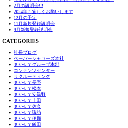
2月の説明会!!!
2024年も宜しくお願いします
12月の予定
11月新規登録説明会
9月新規登録説明会
CATEGORIES
社長ブログ
ペーパーシャワーズ本社
まかせてグループ本部
コンテンツセンター
リクルーティング
まかせて長野
まかせて松本
まかせて安曇野
まかせて上田
まかせて佐久
まかせて諏訪
まかせて伊那
まかせて飯田