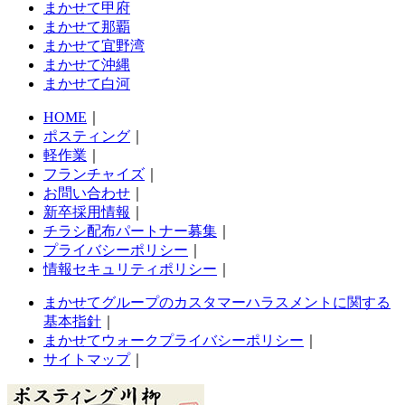
まかせて甲府
まかせて那覇
まかせて宜野湾
まかせて沖縄
まかせて白河
HOME
｜
ポスティング
｜
軽作業
｜
フランチャイズ
｜
お問い合わせ
｜
新卒採用情報
｜
チラシ配布パートナー募集
｜
プライバシーポリシー
｜
情報セキュリティポリシー
｜
まかせてグループのカスタマーハラスメントに関する
基本指針
｜
まかせてウォークプライバシーポリシー
｜
サイトマップ
｜