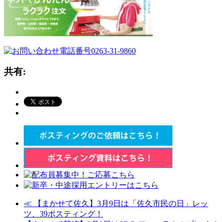
共有:
≪
【まかせて佐久】3月9日は「佐久市民の日」レッ
ツ、39ポスティング！