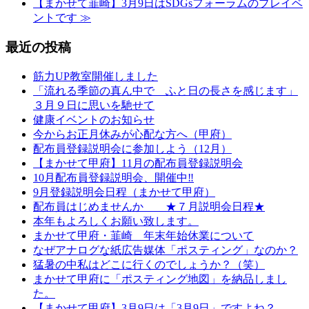
【まかせて韮崎】3月9日はSDGsフォーラムのプレイベ
ントです
≫
最近の投稿
筋力UP教室開催しました
「流れる季節の真ん中で ふと日の長さを感じます」
３月９日に思いを馳せて
健康イベントのお知らせ
今からお正月休みが心配な方へ（甲府）
配布員登録説明会に参加しよう（12月）
【まかせて甲府】11月の配布員登録説明会
10月配布員登録説明会、開催中‼
9月登録説明会日程（まかせて甲府）
配布員はじめませんか ★７月説明会日程★
本年もよろしくお願い致します。
まかせて甲府・韮崎 年末年始休業について
なぜアナログな紙広告媒体「ポスティング」なのか？
猛暑の中私はどこに行くのでしょうか？（笑）
まかせて甲府に「ポスティング地図」を納品しまし
た。
【まかせて甲府】3月9日は「3月9日」ですよね？