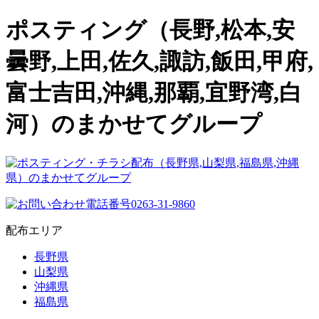
ポスティング（長野,松本,安
曇野,上田,佐久,諏訪,飯田,甲府,
富士吉田,沖縄,那覇,宜野湾,白
河）のまかせてグループ
配布エリア
長野県
山梨県
沖縄県
福島県