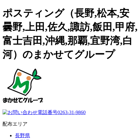
ポスティング（長野,松本,安
曇野,上田,佐久,諏訪,飯田,甲府,
富士吉田,沖縄,那覇,宜野湾,白
河）のまかせてグループ
配布エリア
長野県