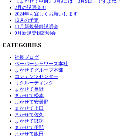
【まかせて甲府】3月9日は「3月9日」ですよね？
2月の説明会!!!
2024年も宜しくお願いします
12月の予定
11月新規登録説明会
9月新規登録説明会
CATEGORIES
社長ブログ
ペーパーシャワーズ本社
まかせてグループ本部
コンテンツセンター
リクルーティング
まかせて長野
まかせて松本
まかせて安曇野
まかせて上田
まかせて佐久
まかせて諏訪
まかせて伊那
まかせて飯田