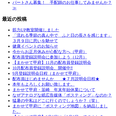
パートさん募集！ 手配師のお仕事してみませんか？
≫
最近の投稿
筋力UP教室開催しました
「流れる季節の真ん中で ふと日の長さを感じます」
３月９日に思いを馳せて
健康イベントのお知らせ
今からお正月休みが心配な方へ（甲府）
配布員登録説明会に参加しよう（12月）
【まかせて甲府】11月の配布員登録説明会
10月配布員登録説明会、開催中‼
9月登録説明会日程（まかせて甲府）
配布員はじめませんか ★７月説明会日程★
本年もよろしくお願い致します。
まかせて甲府・韮崎 年末年始休業について
なぜアナログな紙広告媒体「ポスティング」なのか？
猛暑の中私はどこに行くのでしょうか？（笑）
まかせて甲府に「ポスティング地図」を納品しまし
た。