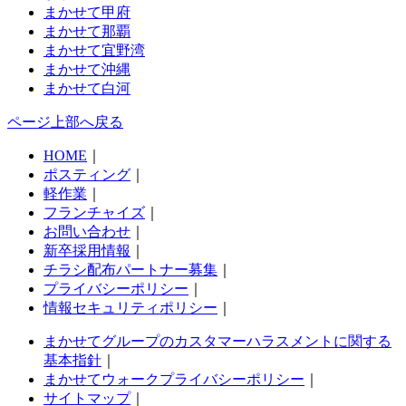
まかせて甲府
まかせて那覇
まかせて宜野湾
まかせて沖縄
まかせて白河
ページ上部へ戻る
HOME
｜
ポスティング
｜
軽作業
｜
フランチャイズ
｜
お問い合わせ
｜
新卒採用情報
｜
チラシ配布パートナー募集
｜
プライバシーポリシー
｜
情報セキュリティポリシー
｜
まかせてグループのカスタマーハラスメントに関する
基本指針
｜
まかせてウォークプライバシーポリシー
｜
サイトマップ
｜