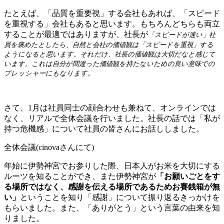
たとえば、「品質を重要視」する会社もあれば、「スピード
を重視する」会社もあると思います。もちろんどちらも両立
することが最適ではありますが、社長が
「スピードが速い」社
員を褒めたとしたら、自然と会社の価値観は「スピードを重視」する
ようになると思います。それだけ、社長の価値観は大切だなと感じて
います。これは自分が間違った価値観を持たないための良い意味での
プレッシャーにもなります。
さて、1月は社員同士の顔合わせも兼ねて、オンラインでは
なく、リアルで全体会議を行いました。社長の話では「私が
持つ危機感」について社員の皆さんにお話ししました。
全体会議(cinovaさんにて)
年始に伊勢神宮でお参りした際、日本人がお米を大切にする
ルーツを知ることができ、また伊勢神宮が
「お願いごとをす
る場所ではなく、感謝を伝える場所であるためお賽銭箱が無
い」
ということを知り「感謝」について振り返るきっかけを
もらいました。また、「ありがとう」という言葉の由来を知
りました。