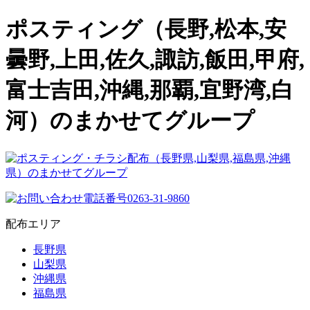
ポスティング（長野,松本,安
曇野,上田,佐久,諏訪,飯田,甲府,
富士吉田,沖縄,那覇,宜野湾,白
河）のまかせてグループ
配布エリア
長野県
山梨県
沖縄県
福島県