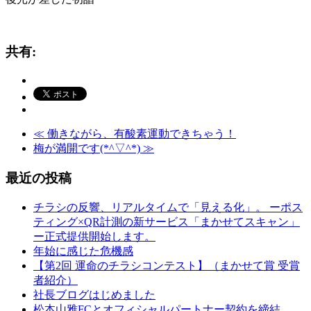
共有:
≪
働きながら、有酸素運動できちゃう！
梅が満開です(*^▽^*)
≫
最近の投稿
チラシの反響、リアルタイムで「見える化」。 ーポス
ティング×QR計測の新サービス「まかせてスキャン」
ー正式提供開始します。
年始に感じた危機感
【第2回 運命のチラシコンテスト】（まかせて賞 受賞
者紹介）
社長ブログはじめました
松本山雅FCとオフィシャルパートナー契約を締結