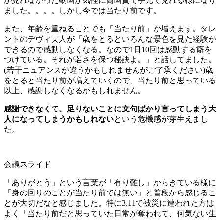
か見れなかった動画が気軽に高画質で手元で見れる様になり
ました。。。。しかし今では当たり前です。
また、年齢を重ねることでも「当たり前」が増えます。タレ
ントのデヴィ夫人が「歳をとるといろんな景色を見た経験が
できるので感動しなくなる。なので1日10回は感動する癖を
つけている。それが若さを保つ秘訣よ。」と話してました。
(若干ニュアンスが違うかもしれませんがご了承ください)歳
をとると当たり前が増えていくので、当たり前と思っている
以上、感謝しなくなるかもしれません。
感謝できなくて、足りないことに文句ばかり言ってしまう大
人になってしまうかもしれない
という危機感が芽生えまし
た。
会議スライド
「ありがとう」という言葉が「有り難し」からきている様に
「身の回りのことが当たり前では無い」と普段から感じるこ
とが大切だなと感じました。特に3.11で被災に遭われた方は
よく「当たり前だと思っていた日常が奪われて、何気ない生