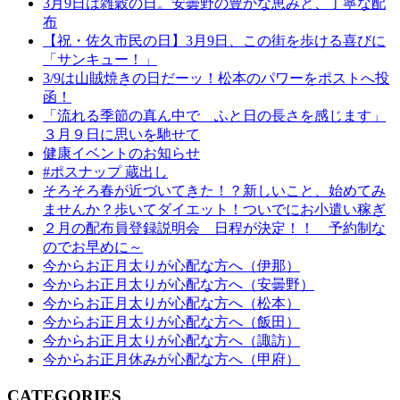
3月9日は雑穀の日。安曇野の豊かな恵みと、丁寧な配
布
【祝・佐久市民の日】3月9日、この街を歩ける喜びに
「サンキュー！」
3/9は山賊焼きの日だーッ！松本のパワーをポストへ投
函！
「流れる季節の真ん中で ふと日の長さを感じます」
３月９日に思いを馳せて
健康イベントのお知らせ
#ポスナップ 蔵出し
そろそろ春が近づいてきた！？新しいこと、始めてみ
ませんか？歩いてダイエット！ついでにお小遣い稼ぎ
２月の配布員登録説明会 日程が決定！！ 予約制な
のでお早めに～
今からお正月太りが心配な方へ（伊那）
今からお正月太りが心配な方へ（安曇野）
今からお正月太りが心配な方へ（松本）
今からお正月太りが心配な方へ（飯田）
今からお正月太りが心配な方へ（諏訪）
今からお正月休みが心配な方へ（甲府）
CATEGORIES