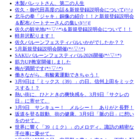
木製パレットさん、第二の人生
佐久・御代田高度の話＆新規登録説明会について(^^♪
北斗の拳「ジャキ」銅像の紹介！！と新規登録説明会
＆配布パートナーさんの集い!(^^)!
佐久の観光地(*^▽^*)＆新規登録説明会について！！
軽井沢配ります！
佐久バルーンフェスティバルいかがでしたか？？
5月新規登録説明会開催(*^▽^*)
SAKUバルーンフェスティバル2026開催(*^▽^*)
筋力UP教室開催しました
梅が満開です(*^▽^*)
働きながら、有酸素運動できちゃう！
3月9日は「ミックス（39）」の日。信州上田をミック
スする！？
熱い街に、ひとときの爽快感を。3月9日「サクレの
日」に寄せて。
3月9日 サンキュー！ メルシー！ ありがと長野！
坂道を登る鼓動、街の健康。3月9日「脈の日」に想い
をのせて。
世界に響く「39（ミク）」のメロディ。諏訪の精密な
手仕事に乗せて。