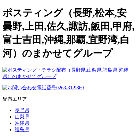
ポスティング（長野,松本,安
曇野,上田,佐久,諏訪,飯田,甲府,
富士吉田,沖縄,那覇,宜野湾,白
河）のまかせてグループ
配布エリア
長野県
山梨県
沖縄県
福島県