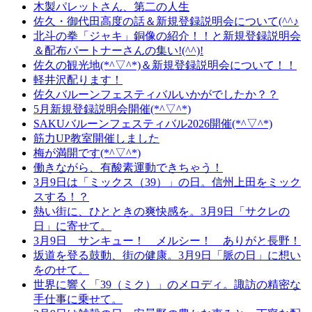
木製パレットさん、第二の人生
佐久・御代田高度の話＆新規登録説明会について(^^♪
北斗の拳「ジャキ」銅像の紹介！！と新規登録説明会
＆配布パートナーさんの集い!(^^)!
佐久の観光地(*^▽^*)＆新規登録説明会について！！
軽井沢配ります！
佐久バルーンフェスティバルいかがでしたか？？
5月新規登録説明会開催(*^▽^*)
SAKUバルーンフェスティバル2026開催(*^▽^*)
筋力UP教室開催しました
梅が満開です(*^▽^*)
働きながら、有酸素運動できちゃう！
3月9日は「ミックス（39）」の日。信州上田をミック
スする！？
熱い街に、ひとときの爽快感を。3月9日「サクレの
日」に寄せて。
3月9日 サンキュー！ メルシー！ ありがと長野！
坂道を登る鼓動、街の健康。3月9日「脈の日」に想い
をのせて。
世界に響く「39（ミク）」のメロディ。諏訪の精密な
手仕事に乗せて。