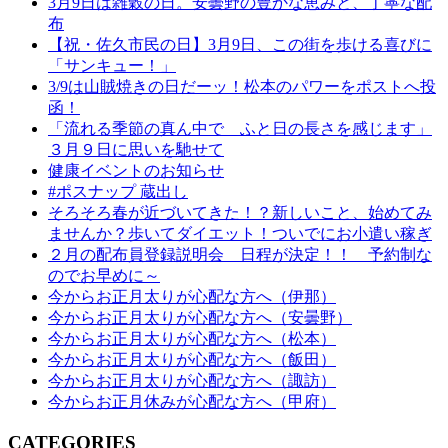
3月9日は雑穀の日。安曇野の豊かな恵みと、丁寧な配
布
【祝・佐久市民の日】3月9日、この街を歩ける喜びに
「サンキュー！」
3/9は山賊焼きの日だーッ！松本のパワーをポストへ投
函！
「流れる季節の真ん中で ふと日の長さを感じます」
３月９日に思いを馳せて
健康イベントのお知らせ
#ポスナップ 蔵出し
そろそろ春が近づいてきた！？新しいこと、始めてみ
ませんか？歩いてダイエット！ついでにお小遣い稼ぎ
２月の配布員登録説明会 日程が決定！！ 予約制な
のでお早めに～
今からお正月太りが心配な方へ（伊那）
今からお正月太りが心配な方へ（安曇野）
今からお正月太りが心配な方へ（松本）
今からお正月太りが心配な方へ（飯田）
今からお正月太りが心配な方へ（諏訪）
今からお正月休みが心配な方へ（甲府）
CATEGORIES