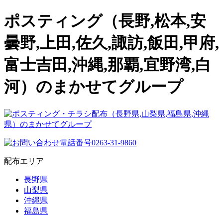
ポスティング（長野,松本,安
曇野,上田,佐久,諏訪,飯田,甲府,
富士吉田,沖縄,那覇,宜野湾,白
河）のまかせてグループ
配布エリア
長野県
山梨県
沖縄県
福島県