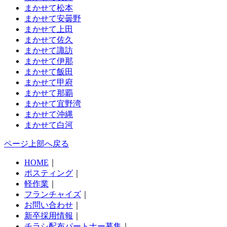
まかせて松本
まかせて安曇野
まかせて上田
まかせて佐久
まかせて諏訪
まかせて伊那
まかせて飯田
まかせて甲府
まかせて那覇
まかせて宜野湾
まかせて沖縄
まかせて白河
ページ上部へ戻る
HOME
｜
ポスティング
｜
軽作業
｜
フランチャイズ
｜
お問い合わせ
｜
新卒採用情報
｜
チラシ配布パートナー募集
｜