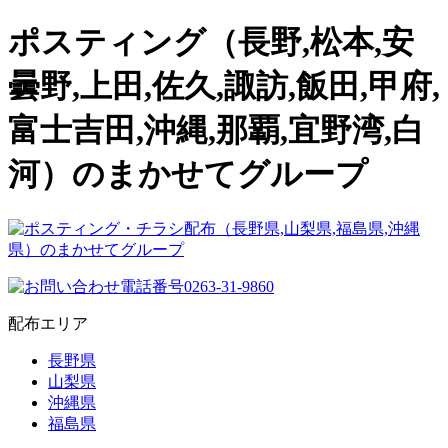
ポスティング（長野,松本,安
曇野,上田,佐久,諏訪,飯田,甲府,
富士吉田,沖縄,那覇,宜野湾,白
河）のまかせてグループ
配布エリア
長野県
山梨県
沖縄県
福島県