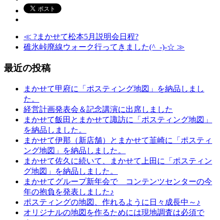
≪
?まかせて松本5月説明会日程?
碓氷峠廃線ウォーク行ってきました(^_-)-☆
≫
最近の投稿
まかせて甲府に「ポスティング地図」を納品しまし
た。
経営計画発表会＆記念講演に出席しました
まかせて飯田とまかせて諏訪に「ポスティング地図」
を納品しました。
まかせて伊那（新店舗）とまかせて韮崎に「ポスティ
ング地図」を納品しました。
まかせて佐久に続いて、まかせて上田に「ポスティン
グ地図」を納品しました。
まかせてグループ新年会で コンテンツセンターの今
年の抱負を発表しました♪
ポスティングの地図、作れるように日々成長中～♪
オリジナルの地図を作るためには現地調査は必須で