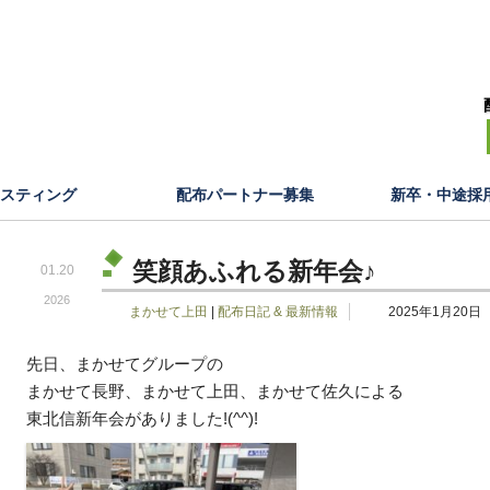
飯田,甲府,富士吉田,沖縄,那覇,宜野湾,白河）のまかせてグループ
スティング
配布パートナー募集
新卒・中途採
笑顔あふれる新年会♪
01.20
2026
まかせて上田
|
配布日記 & 最新情報
2025年1月20日
先日、まかせてグループの
まかせて長野、まかせて上田、まかせて佐久による
東北信新年会がありました!(^^)!