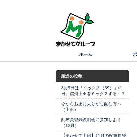
ポスティング（長野,松本,安曇野,上田,佐久,諏訪,
ホーム
ポ
最近の投稿
3月9日は「ミックス（39）」の
日。信州上田をミックスする！？
今からお正月太りが心配な方へ
（上田）
配布員登録説明会に参加しよう
（12月）
【まかせて上田】11月の配布員登