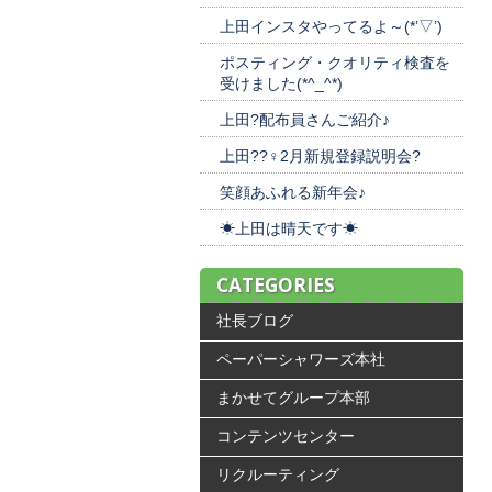
上田インスタやってるよ～(*’▽’)
ポスティング・クオリティ検査を
受けました(*^_^*)
上田?️配布員さんご紹介♪
上田??‍♀️2月新規登録説明会?️
笑顔あふれる新年会♪
☀上田は晴天です☀
CATEGORIES
社長ブログ
ペーパーシャワーズ本社
まかせてグループ本部
コンテンツセンター
リクルーティング