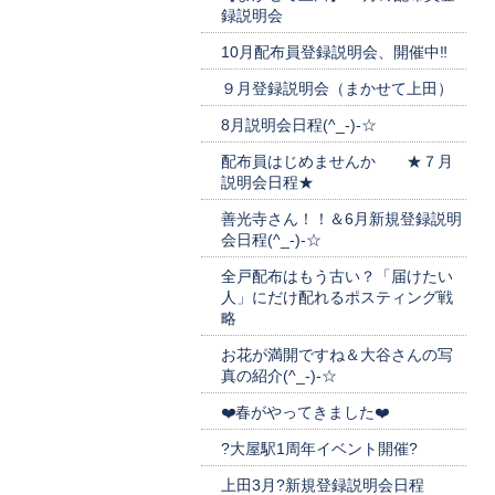
録説明会
10月配布員登録説明会、開催中‼
９月登録説明会（まかせて上田）
8月説明会日程(^_-)-☆
配布員はじめませんか ★７月
説明会日程★
善光寺さん！！＆6月新規登録説明
会日程(^_-)-☆
全戸配布はもう古い？「届けたい
人」にだけ配れるポスティング戦
略
お花が満開ですね＆大谷さんの写
真の紹介(^_-)-☆
❤️春がやってきました❤️
?大屋駅1周年イベント開催?
上田3月?新規登録説明会日程