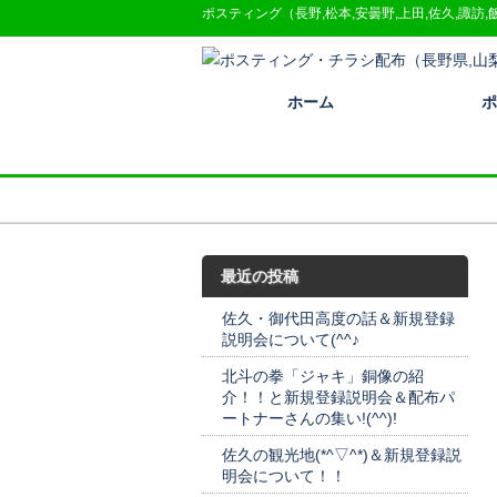
ポスティング（長野,松本,安曇野,上田,佐久,諏訪,
ホーム
ポ
最近の投稿
佐久・御代田高度の話＆新規登録
説明会について(^^♪
北斗の拳「ジャキ」銅像の紹
介！！と新規登録説明会＆配布パ
ートナーさんの集い!(^^)!
佐久の観光地(*^▽^*)＆新規登録説
明会について！！