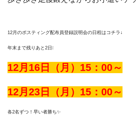
12月のポスティング配布員登録説明会の日程はコチラ↓
年末まで残りあと2日❕
12月16日（月）15：00～
12月23日（月）15：00～
各2名ずつ！早い者勝ち✨