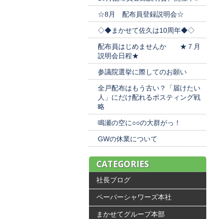
☆8月 配布員登録説明会☆
◇◆まかせて佐久は10周年◆◇
配布員はじめませんか ★７月
説明会日程★
参議院選挙に際してのお願い
全戸配布はもう古い？「届けたい
人」にだけ配れるポスティング戦
略
鳴瀬の空に○○の大群がっ！
GWの休業について
CATEGORIES
社長ブログ
ペーパーシャワーズ本社
まかせてグループ本部