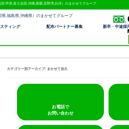
飯田,甲府,富士吉田,沖縄,那覇,宜野湾,白河）のまかせてグループ
スティング
配布パートナー募集
新卒・中途採
カテゴリー別アーカイブ:
まかせて佐久
お電話で
お問い合わせ