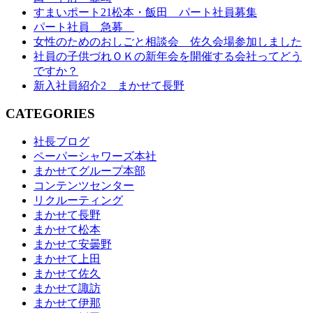
すまいポート21松本・飯田 パート社員募集
パート社員 急募
女性のためのおしごと相談会 佐久会場参加しました
社員の子供づれＯＫの新年会を開催する会社ってどう
ですか？
新入社員紹介2 まかせて長野
CATEGORIES
社長ブログ
ペーパーシャワーズ本社
まかせてグループ本部
コンテンツセンター
リクルーティング
まかせて長野
まかせて松本
まかせて安曇野
まかせて上田
まかせて佐久
まかせて諏訪
まかせて伊那