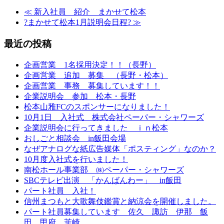
≪
新入社員 紹介 まかせて松本
?まかせて松本1月説明会日程?
≫
最近の投稿
企画営業 1名採用決定！！（長野）
企画営業 追加 募集 （長野・松本）
企画営業 事務 募集しています！！
企業説明会 参加 松本・長野
松本山雅FCのスポンサーになりました！
10月1日 入社式 株式会社ペーパー・シャワーズ
企業説明会に行ってきました ｉｎ松本
おしごと相談会 in飯田会場
なぜアナログな紙広告媒体「ポスティング」なのか？
10月度入社式を行いました！
南松ホール事業部 ㈱ペーパー・シャワーズ
SBCテレビ出演 「かんばんわー」 in飯田
パート社員 入社！
信州まつもと大歌舞伎鑑賞と納涼会を開催しました。
パート社員募集しています 佐久 諏訪 伊那 飯
田 甲府 韮崎