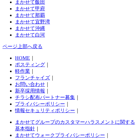
まかせて飯田
まかせて甲府
まかせて那覇
まかせて宜野湾
まかせて沖縄
まかせて白河
ページ上部へ戻る
HOME
｜
ポスティング
｜
軽作業
｜
フランチャイズ
｜
お問い合わせ
｜
新卒採用情報
｜
チラシ配布パートナー募集
｜
プライバシーポリシー
｜
情報セキュリティポリシー
｜
まかせてグループのカスタマーハラスメントに関する
基本指針
｜
まかせてウォークプライバシーポリシー
｜