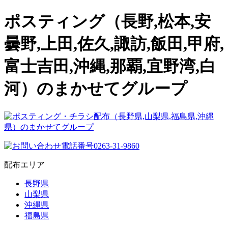
ポスティング（長野,松本,安
曇野,上田,佐久,諏訪,飯田,甲府,
富士吉田,沖縄,那覇,宜野湾,白
河）のまかせてグループ
配布エリア
長野県
山梨県
沖縄県
福島県