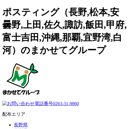
ポスティング（長野,松本,安
曇野,上田,佐久,諏訪,飯田,甲府,
富士吉田,沖縄,那覇,宜野湾,白
河）のまかせてグループ
配布エリア
長野県