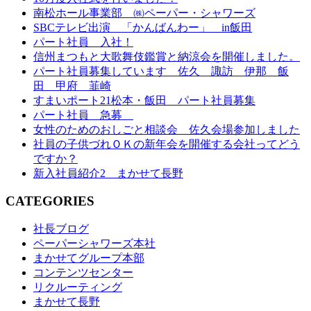
南松ホール事業部 ㈱ペーパー・シャワーズ
SBCテレビ出演 「かんばんわー」 in飯田
パート社員 入社！
信州まつもと大歌舞伎鑑賞と納涼会を開催しました。
パート社員募集しています 佐久 諏訪 伊那 飯
田 甲府 韮崎
すまいポート21松本・飯田 パート社員募集
パート社員 急募
女性のためのおしごと相談会 佐久会場参加しました
社員の子供づれＯＫの新年会を開催する会社ってどう
ですか？
新入社員紹介2 まかせて長野
CATEGORIES
社長ブログ
ペーパーシャワーズ本社
まかせてグループ本部
コンテンツセンター
リクルーティング
まかせて長野