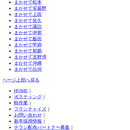
まかせて松本
まかせて安曇野
まかせて上田
まかせて佐久
まかせて諏訪
まかせて伊那
まかせて飯田
まかせて甲府
まかせて那覇
まかせて宜野湾
まかせて沖縄
まかせて白河
ページ上部へ戻る
HOME
｜
ポスティング
｜
軽作業
｜
フランチャイズ
｜
お問い合わせ
｜
新卒採用情報
｜
チラシ配布パートナー募集
｜