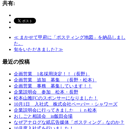
共有:
≪
まかせて甲府に「ポスティング地図」を納品しまし
た。
旬をいただきました?
≫
最近の投稿
企画営業 1名採用決定！！（長野）
企画営業 追加 募集 （長野・松本）
企画営業 事務 募集しています！！
企業説明会 参加 松本・長野
松本山雅FCのスポンサーになりました！
10月1日 入社式 株式会社ペーパー・シャワーズ
企業説明会に行ってきました ｉｎ松本
おしごと相談会 in飯田会場
なぜアナログな紙広告媒体「ポスティング」なのか？
10月度入社式を行いました！