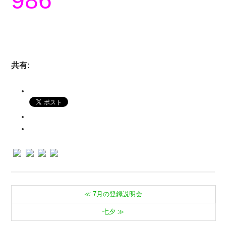
986
共有:
≪
7月の登録説明会
七夕
≫