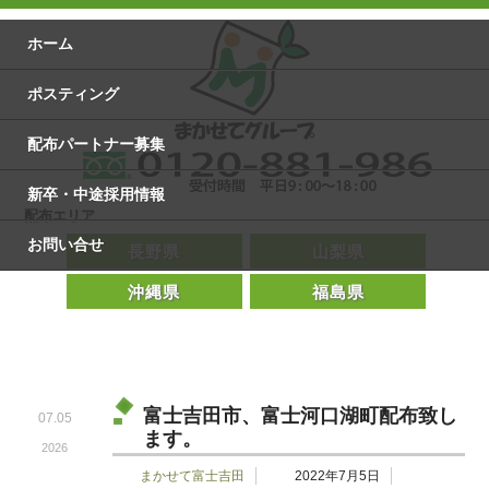
ホーム
ポスティング
配布パートナー募集
新卒・中途採用情報
配布エリア
お問い合せ
長野県
山梨県
沖縄県
福島県
富士吉田市、富士河口湖町配布致し
07.05
ます。
2026
まかせて富士吉田
2022年7月5日