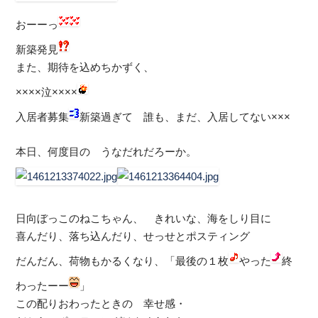
おーーっ
新築発見
また、期待を込めちかずく、
××××泣××××
入居者募集
新築過ぎて 誰も、まだ、入居してない×××
本日、何度目の うなだれだろーか。
日向ぼっこのねこちゃん、 きれいな、海をしり目に
喜んだり、落ち込んだり、せっせとポスティング
だんだん、荷物もかるくなり、「最後の１枚
やった
終
わったーー
」
この配りおわったときの 幸せ感・