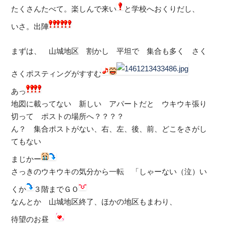
たくさんたべて。楽しんで来い
と学校へおくりだし、
いさ。出陣
まずは、 山城地区 割かし 平坦で 集合も多く さく
さくポスティングがすすむ
あっ
地図に載ってない 新しい アパートだと ウキウキ張り
切って ポストの場所へ？？？？
ん？ 集合ポストがない、右、左、後、前、どこをさがし
てもない
まじかー
さっきのウキウキの気分から一転 「しゃーない（泣）い
くか
３階までＧＯ
なんとか 山城地区終了、ほかの地区もまわり、
待望のお昼