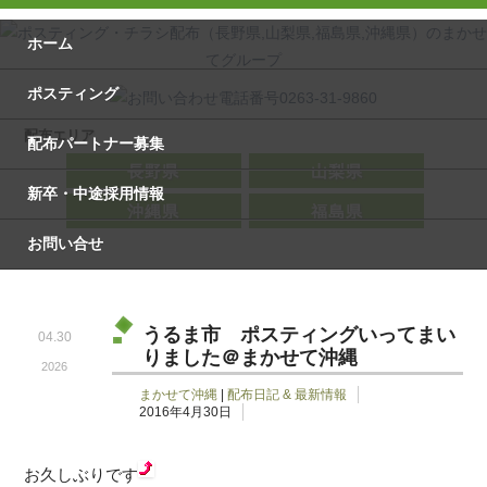
ホーム
ポスティング
配布エリア
配布パートナー募集
長野県
山梨県
新卒・中途採用情報
沖縄県
福島県
お問い合せ
うるま市 ポスティングいってまい
04.30
りました＠まかせて沖縄
2026
まかせて沖縄
|
配布日記 & 最新情報
2016年4月30日
お久しぶりです