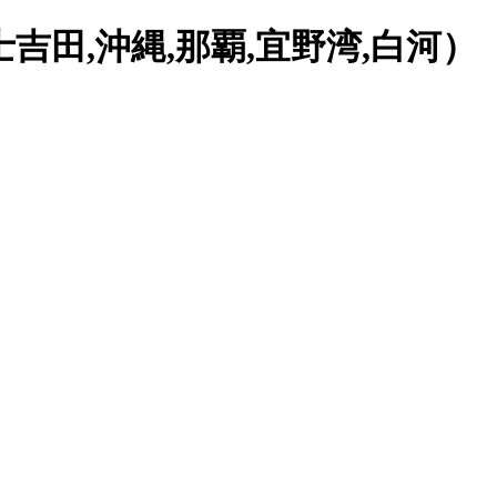
士吉田,沖縄,那覇,宜野湾,白河）