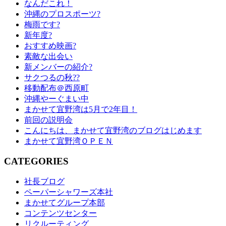
なんだこれ！
沖縄のプロスポーツ?
梅雨です?
新年度?
おすすめ映画?
素敵な出会い
新メンバーの紹介?
サクつるの秋??
移動配布＠西原町
沖縄やーぐまい中
まかせて宜野湾は5月で2年目！
前回の説明会
こんにちは、まかせて宜野湾のブログはじめます
まかせて宜野湾ＯＰＥＮ
CATEGORIES
社長ブログ
ペーパーシャワーズ本社
まかせてグループ本部
コンテンツセンター
リクルーティング