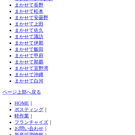
まかせて長野
まかせて松本
まかせて安曇野
まかせて上田
まかせて佐久
まかせて諏訪
まかせて伊那
まかせて飯田
まかせて甲府
まかせて那覇
まかせて宜野湾
まかせて沖縄
まかせて白河
ページ上部へ戻る
HOME
｜
ポスティング
｜
軽作業
｜
フランチャイズ
｜
お問い合わせ
｜
新卒採用情報
｜