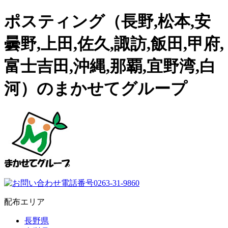
ポスティング（長野,松本,安
曇野,上田,佐久,諏訪,飯田,甲府,
富士吉田,沖縄,那覇,宜野湾,白
河）のまかせてグループ
配布エリア
長野県