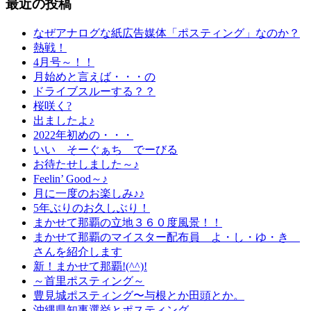
最近の投稿
なぜアナログな紙広告媒体「ポスティング」なのか？
熱戦！
4月号～！！
月始めと言えば・・・の
ドライブスルーする？？
桜咲く?
出ましたよ♪
2022年初めの・・・
いい そーぐぁち でーびる
お待たせしました～♪
Feelin’ Good～♪
月に一度のお楽しみ♪♪
5年ぶりのお久しぶり！
まかせて那覇の立地３６０度風景！！
まかせて那覇のマイスター配布員 よ・し・ゆ・き
さんを紹介します
新！まかせて那覇!(^^)!
～首里ポスティング～
豊見城ポスティング〜与根とか田頭とか。
沖縄県知事選挙とポスティング