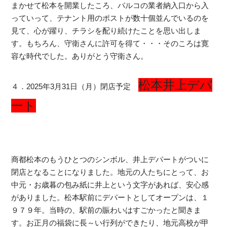
まかせて松本を開業したころ、パルコの業者納入口から入
っていって、テナント用のポストが数十個並んでいるのを
見て、心が躍り、チラシを配り続けたことを思い出しま
す。もちろん、守衛さんに許可を得て・・・そのころは寛
容な時代でした。ありがとう守衛さん。
松本井上デパ
４．2025年3月31日（月）閉店予定
ート
商都松本のもうひとつのシンボル、井上デパートがついに
閉店となることになりました。地元の人たちにとって、お
中元・お歳暮の包み紙に井上という文字があれば、安心感
がありました。松本駅前にデパートとしてオープンは、１
９７９年。当時の、駅前の賑わいはすごかったと聞きま
す。お正月の福袋に長～い行列ができたり、地元高校が甲