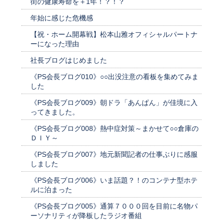
街の健康寿命を＋1年！？！？
年始に感じた危機感
【祝・ホーム開幕戦】松本山雅オフィシャルパートナ
ーになった理由
社長ブログはじめました
《PS会長ブログ010》○○出没注意の看板を集めてみま
した
《PS会長ブログ009》朝ドラ「あんぱん」が佳境に入
ってきました。
《PS会長ブログ008》熱中症対策～まかせて○○倉庫の
ＤＩＹ～
《PS会長ブログ007》地元新聞記者の仕事ぶりに感服
しました
《PS会長ブログ006》いま話題？！のコンテナ型ホテ
ルに泊まった
《PS会長ブログ005》通算７０００回を目前に名物パ
ーソナリティが降板したラジオ番組