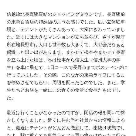
信越線北長野駅直結のショッピングタウンです。長野駅前
の東急百貨店の姉妹店のような感じでした。広い立体駐車
場と、テナントがたくさんあって、大変にぎわっていまし
た。近くには大きなマンションが立ち並らび、さすが県庁
所在地長野市は人口も世帯数も大きくて、大都会だなぁと
感激した思い出があります。まかせて松本やまかせて長野
を立ち上げた頃は、私は松本から信大生（信州大学の学
生）を車に乗せて、1日コースで長野市までポスティングに
行っていました。その際、このながの東急ライフにくるま
を停めさせてもらい、周辺を配ったものでした。また、学
生たちとお昼を一緒にこの近くの食堂で食べたものでし
た。
最近は行くことがなかったのですが、閉店の報を聞いて懐
かしくなりました。近くに住む当社社員からの情報による
と、最近はテナントがどんどん徹底して、歯抜け状態でし
たよ、駅に近くても東急ライフへ買い物へはめったに行か