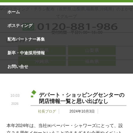
ホーム
ポスティング
配布パートナー募集
配布エリア
長野県
山梨県
新卒・中途採用情報
沖縄県
福島県
お問い合せ
デパート・ショッピングセンターの
10.03
閉店情報一覧と思い出ばなし
2026
社長ブログ
2024年10月3日
本年2024年は、当社㈱ペーパー・シャワーズにとって、設
立２５周年イヤーということでさまざまな企画やイベント