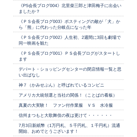
《PS会長ブログ004》北里柴三郎と津田梅子に出会い
ましたか？
《ＰＳ会長ブログ003》ポスティングの敵が「犬」か
ら「熊」に代わった分岐点になった年
《ＰＳ会長ブログ002》人生初、2週間に3回も劇場で
同一映画を観た
《ＰＳ会長ブログ001》ＰＳ会長ブログがスタートし
ます
デパート・ショッピングセンターの閉店情報一覧と思
い出ばなし
神７（かみせぶん）と呼ばれているコンビニ
アメリカ大統領選と当社の関係！（ことばの看板）
真夏の大実験！ ファン付作業服 ＶＳ 水冷服
信州まつもと大歌舞伎の夜は更けて・・・・・・
7月3日新紙幣（1万円札、５千円札、１千円札）流通
開始、おめでとうございます！