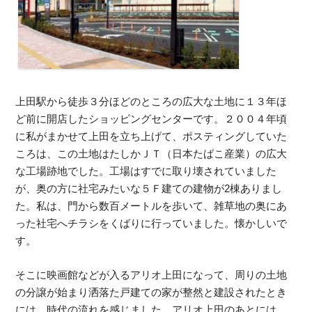
上田駅から徒歩３分ほどのところの広大な土地に１３年ほ
ど前に開店したショッピングセンターです。２００４年頃
に私がまかせて上田を立ち上げて、ポスティングしていた
ころは、この土地はたしかＪＴ（日本たばこ産業）の広大
な工場跡地でした。工場はすでに取り壊されていました
が、奥の方に社宅みたいな５Ｆ建ての建物が2棟ありまし
た。私は、門から数百メートルを歩いて、雑草地の奥にあ
った社宅へチラシをくばりに行っていました。懐かしいで
す。
そこに映画館などが入るアリオ上田になって、周りの土地
の分譲が始まり洒落た戸建ての家が整然と建設されたとき
には、時代の流れを感じました。アリオ上田のあとには、