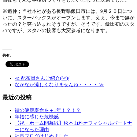
※追伸；当社本社がある長野県飯田市には、9月２０日につ
いに、スターバックスがオープンします。えぇ、今まで無か
ったの？と突っ込まれそうですが、そうです。飯田初のスタ
バですが、スタバの接客も大変参考になります。
共有:
≪
配布員さんご紹介(^^)/
なかなか涼しくなりませんね・・・・
≫
最近の投稿
街の健康寿命を＋1年！？！？
年始に感じた危機感
【祝・ホーム開幕戦】松本山雅オフィシャルパートナ
ーになった理由
社長ブログはじめました