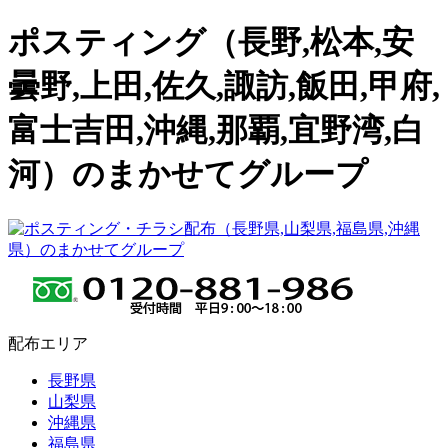
ポスティング（長野,松本,安
曇野,上田,佐久,諏訪,飯田,甲府,
富士吉田,沖縄,那覇,宜野湾,白
河）のまかせてグループ
配布エリア
長野県
山梨県
沖縄県
福島県