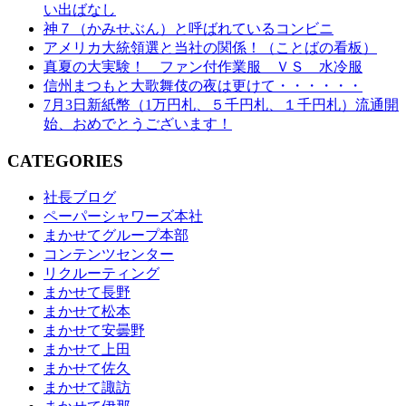
い出ばなし
神７（かみせぶん）と呼ばれているコンビニ
アメリカ大統領選と当社の関係！（ことばの看板）
真夏の大実験！ ファン付作業服 ＶＳ 水冷服
信州まつもと大歌舞伎の夜は更けて・・・・・・
7月3日新紙幣（1万円札、５千円札、１千円札）流通開
始、おめでとうございます！
CATEGORIES
社長ブログ
ペーパーシャワーズ本社
まかせてグループ本部
コンテンツセンター
リクルーティング
まかせて長野
まかせて松本
まかせて安曇野
まかせて上田
まかせて佐久
まかせて諏訪