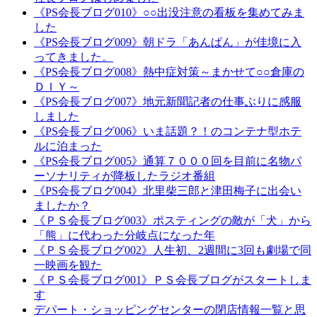
《PS会長ブログ010》○○出没注意の看板を集めてみま
した
《PS会長ブログ009》朝ドラ「あんぱん」が佳境に入
ってきました。
《PS会長ブログ008》熱中症対策～まかせて○○倉庫の
ＤＩＹ～
《PS会長ブログ007》地元新聞記者の仕事ぶりに感服
しました
《PS会長ブログ006》いま話題？！のコンテナ型ホテ
ルに泊まった
《PS会長ブログ005》通算７０００回を目前に名物パ
ーソナリティが降板したラジオ番組
《PS会長ブログ004》北里柴三郎と津田梅子に出会い
ましたか？
《ＰＳ会長ブログ003》ポスティングの敵が「犬」から
「熊」に代わった分岐点になった年
《ＰＳ会長ブログ002》人生初、2週間に3回も劇場で同
一映画を観た
《ＰＳ会長ブログ001》ＰＳ会長ブログがスタートしま
す
デパート・ショッピングセンターの閉店情報一覧と思