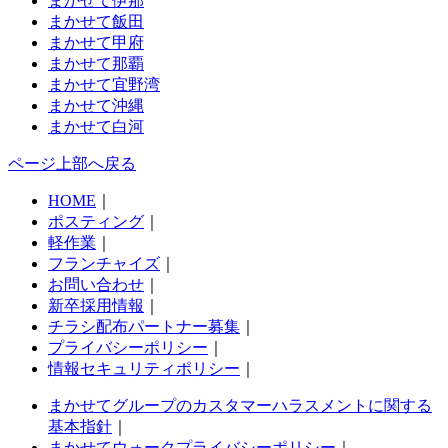
まかせて伊那
まかせて飯田
まかせて甲府
まかせて那覇
まかせて宜野湾
まかせて沖縄
まかせて白河
ページ上部へ戻る
HOME
｜
ポスティング
｜
軽作業
｜
フランチャイズ
｜
お問い合わせ
｜
新卒採用情報
｜
チラシ配布パートナー募集
｜
プライバシーポリシー
｜
情報セキュリティポリシー
｜
まかせてグループのカスタマーハラスメントに関する
基本指針
｜
まかせてウォークプライバシーポリシー
｜