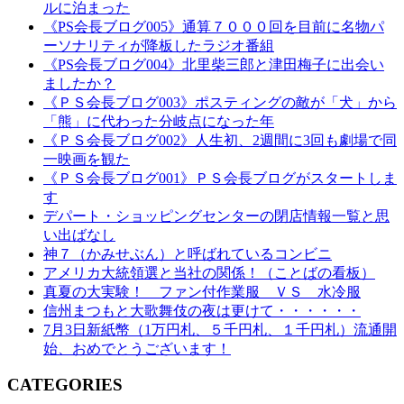
ルに泊まった
《PS会長ブログ005》通算７０００回を目前に名物パ
ーソナリティが降板したラジオ番組
《PS会長ブログ004》北里柴三郎と津田梅子に出会い
ましたか？
《ＰＳ会長ブログ003》ポスティングの敵が「犬」から
「熊」に代わった分岐点になった年
《ＰＳ会長ブログ002》人生初、2週間に3回も劇場で同
一映画を観た
《ＰＳ会長ブログ001》ＰＳ会長ブログがスタートしま
す
デパート・ショッピングセンターの閉店情報一覧と思
い出ばなし
神７（かみせぶん）と呼ばれているコンビニ
アメリカ大統領選と当社の関係！（ことばの看板）
真夏の大実験！ ファン付作業服 ＶＳ 水冷服
信州まつもと大歌舞伎の夜は更けて・・・・・・
7月3日新紙幣（1万円札、５千円札、１千円札）流通開
始、おめでとうございます！
CATEGORIES