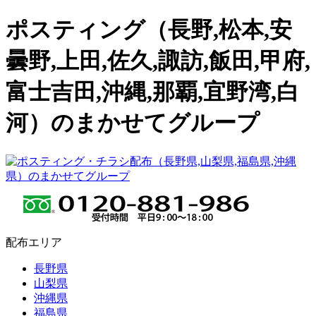
ポスティング（長野,松本,安
曇野,上田,佐久,諏訪,飯田,甲府,
富士吉田,沖縄,那覇,宜野湾,白
河）のまかせてグループ
配布エリア
長野県
山梨県
沖縄県
福島県