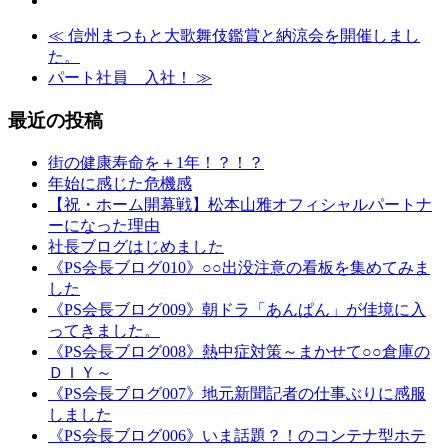
≪
信州まつもと大歌舞伎鑑賞と納涼会を開催しまし
た。
パート社員 入社！
≫
最近の投稿
街の健康寿命を＋1年！？！？
年始に感じた危機感
【祝・ホーム開幕戦】松本山雅オフィシャルパートナ
ーになった理由
社長ブログはじめました
《PS会長ブログ010》○○出没注意の看板を集めてみま
した
《PS会長ブログ009》朝ドラ「あんぱん」が佳境に入
ってきました。
《PS会長ブログ008》熱中症対策～まかせて○○倉庫の
ＤＩＹ～
《PS会長ブログ007》地元新聞記者の仕事ぶりに感服
しました
《PS会長ブログ006》いま話題？！のコンテナ型ホテ