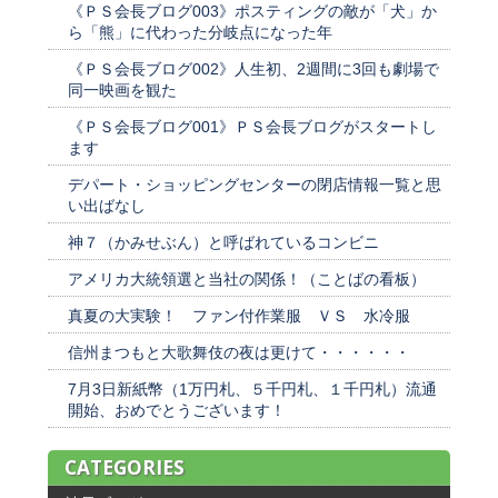
《ＰＳ会長ブログ003》ポスティングの敵が「犬」か
ら「熊」に代わった分岐点になった年
《ＰＳ会長ブログ002》人生初、2週間に3回も劇場で
同一映画を観た
《ＰＳ会長ブログ001》ＰＳ会長ブログがスタートし
ます
デパート・ショッピングセンターの閉店情報一覧と思
い出ばなし
神７（かみせぶん）と呼ばれているコンビニ
アメリカ大統領選と当社の関係！（ことばの看板）
真夏の大実験！ ファン付作業服 ＶＳ 水冷服
信州まつもと大歌舞伎の夜は更けて・・・・・・
7月3日新紙幣（1万円札、５千円札、１千円札）流通
開始、おめでとうございます！
CATEGORIES