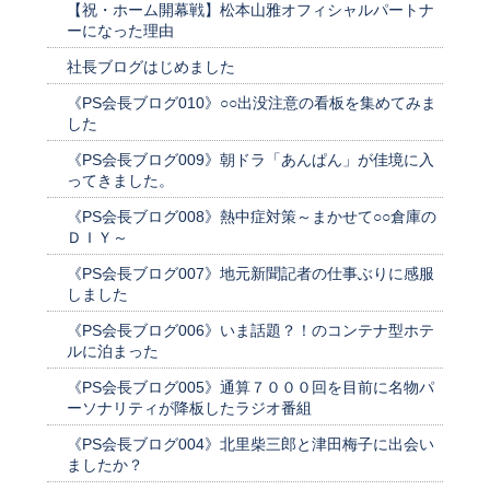
【祝・ホーム開幕戦】松本山雅オフィシャルパートナ
ーになった理由
社長ブログはじめました
《PS会長ブログ010》○○出没注意の看板を集めてみま
した
《PS会長ブログ009》朝ドラ「あんぱん」が佳境に入
ってきました。
《PS会長ブログ008》熱中症対策～まかせて○○倉庫の
ＤＩＹ～
《PS会長ブログ007》地元新聞記者の仕事ぶりに感服
しました
《PS会長ブログ006》いま話題？！のコンテナ型ホテ
ルに泊まった
《PS会長ブログ005》通算７０００回を目前に名物パ
ーソナリティが降板したラジオ番組
《PS会長ブログ004》北里柴三郎と津田梅子に出会い
ましたか？