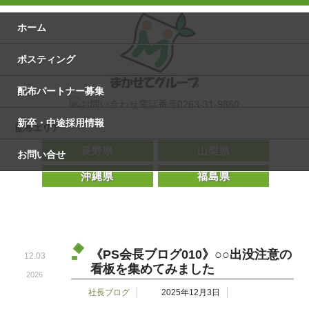
ホーム
ポスティング
配布パートナー募集
新卒・中途採用情報
配布エリア
長野県
山梨県
お問い合せ
沖縄県
福島県
《PS会長ブログ010》○○出没注意の
12.03
看板を集めてみました
2026
社長ブログ
2025年12月3日